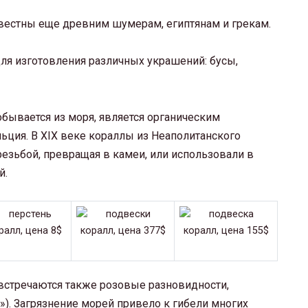
естны еще древним шумерам, египтянам и грекам.
ля изготовления различных украшений: бусы,
 добывается из моря, является органическим
ьция. В XIX веке кораллы из Неаполитанского
езьбой, превращая в камеи, или использовали в
й.
встречаются также розовые разновидности,
e»). Загрязнение морей привело к гибели многих