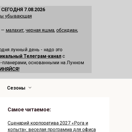
 СЕГОДНЯ 7.08.2026
ецы убывающая
я —
малахит
,
черная яшма
,
обсидиан
,
одня лунный день - надо это
никальный Телеграм-канал
с
-планерами, основанными на Лунном
ИНЯЙСЯ!
Сезоны
Самое читаемое:
Сценарий корпоратива 2027 «Рога и
копыта»: веселая программа для офиса