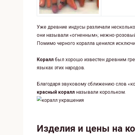
Уже древние индусы различали несколько
они называли «огненным»; нежно-розовый 
Помимо черного коралла ценился исключит
Коралл
был хорошо известен древним грек
языках этих народов.
Благодаря звуковому сближению слов «кор
красный коралл
называли корольком.
Изделия и цены на к