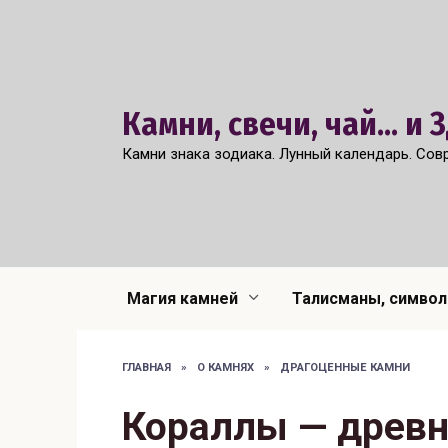
Перейти
к
содержанию
Камни, свечи, чай... и
Камни знака зодиака. Лунный календарь. Сов
Магия камней
Талисманы, симво
ГЛАВНАЯ
»
О КАМНЯХ
»
ДРАГОЦЕННЫЕ КАМНИ
Кораллы — древн