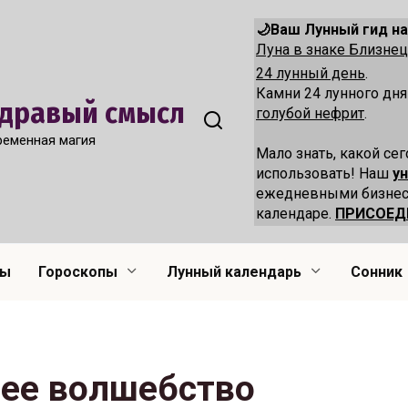
🌙Ваш Лунный гид на
Луна в знаке Близн
24 лунный день
.
Камни 24 лунного дн
 Здравый смысл
голубой нефрит
.
ременная магия
Мало знать, какой сег
использовать! Наш
у
ежедневными бизнес
календаре.
ПРИСОЕД
лы
Гороскопы
Лунный календарь
Сонник
ее волшебство