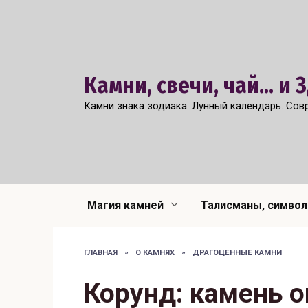
Перейти
к
содержанию
Камни, свечи, чай... и
Камни знака зодиака. Лунный календарь. Сов
Магия камней
Талисманы, симво
ГЛАВНАЯ
»
О КАМНЯХ
»
ДРАГОЦЕННЫЕ КАМНИ
Корунд: камень о