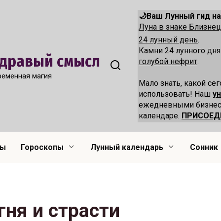
🌙Ваш Лунный гид на
Луна в знаке Близн
24 лунный день
.
Камни 24 лунного дн
 Здравый смысл
голубой нефрит
.
ременная магия
Мало знать, какой сег
использовать! Наш
у
ежедневными бизнес
календаре.
ПРИСОЕД
лы
Гороскопы
Лунный календарь
Сонник
гня и страсти