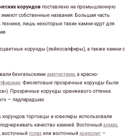
ческих корундов
поставлено на промышленную
 имеют собственные названия. Большая часть
 технике, лишь некоторые такие камни идут для
ия.
сцветные корунды (лейкосапфиры), а также камни с
ывали бенгальскими
аметистами
, а красно-
пфирами
. Фиолетовые прозрачные корунды были
лка»). Прозрачные корунды оранжевого оттенка
ого — падпарадшах.
в корундов торговцы и ювелиры использовали
 подчеркивать качество камней. Восточный
алмаз
,
, восточный
топаз
или восточный
хризолит
—