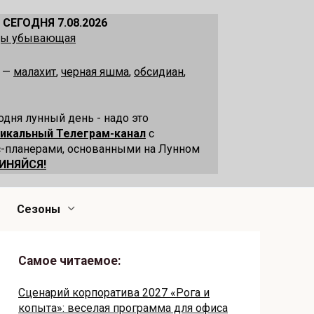
 СЕГОДНЯ 7.08.2026
ецы убывающая
я —
малахит
,
черная яшма
,
обсидиан
,
одня лунный день - надо это
никальный Телеграм-канал
с
-планерами, основанными на Лунном
ИНЯЙСЯ!
Сезоны
Самое читаемое:
Сценарий корпоратива 2027 «Рога и
копыта»: веселая программа для офиса