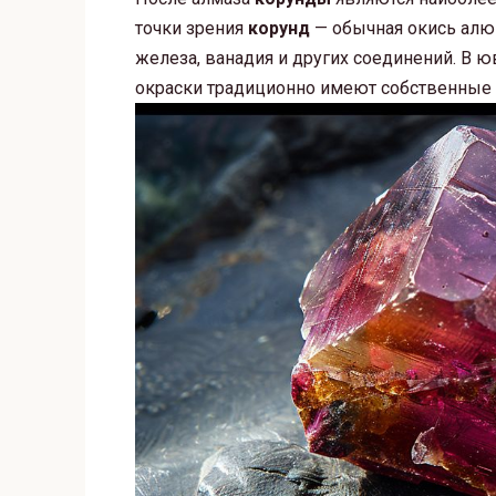
точки зрения
корунд
— обычная окись алю
железа, ванадия и других соединений. В
окраски традиционно имеют собственные 