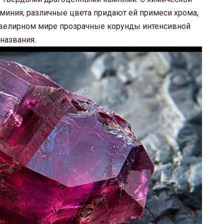
миния; различные цвета придают ей примеси хрома,
 ювелирном мире прозрачные корунды интенсивной
названия.