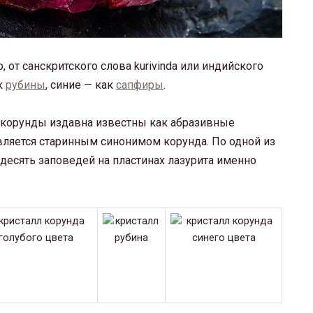
, от санскритского слова kurivinda или индийского
к
рубины
, синие — как
сапфиры
.
 корунды издавна известны как абразивные
вляется старинным синонимом корунда. По одной из
десять заповедей на пластинах лазурита именно