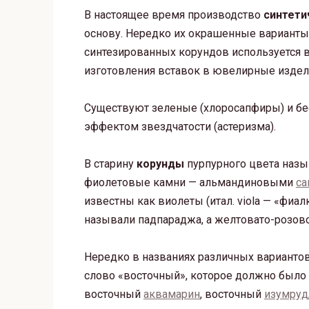
В настоящее время производство
синтети
основу. Нередко их окрашенные варианты
синтезированных корундов используется в
изготовления вставок в ювелирные издел
Существуют зеленые (хлоросапфиры) и бе
эффектом звездчатости (астеризма).
В старину
корунды
пурпурного цвета наз
фиолетовые камни — альмандиновыми
са
известны как виолеты (итал. viola — «фиа
называли падпараджа, а желтовато-розов
Нередко в названиях различных варианто
слово «восточный», которое должно было
восточный
аквамарин
, восточный
изумруд