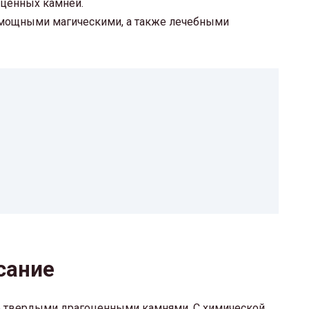
оценных камней.
и мощными магическими, а также лечебными
сание
 твердыми драгоценными камнями. С химической