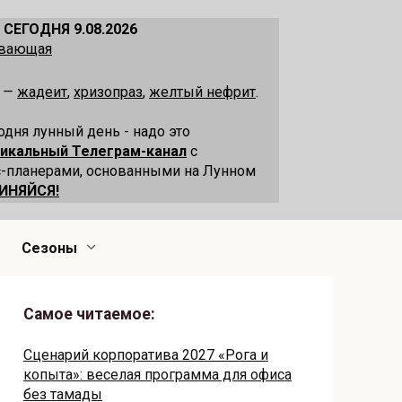
 СЕГОДНЯ 9.08.2026
ывающая
я —
жадеит
,
хризопраз
,
желтый нефрит
.
одня лунный день - надо это
никальный Телеграм-канал
с
-планерами, основанными на Лунном
ИНЯЙСЯ!
Сезоны
Самое читаемое:
Сценарий корпоратива 2027 «Рога и
копыта»: веселая программа для офиса
без тамады