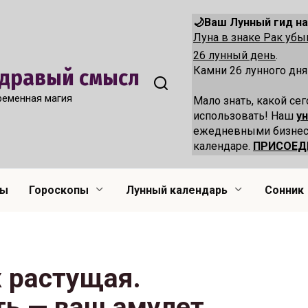
🌙Ваш Лунный гид на
Луна в знаке Рак уб
26 лунный день
.
Камни 26 лунного дн
 Здравый смысл
ременная магия
Мало знать, какой сег
использовать! Наш
у
ежедневными бизнес
календаре.
ПРИСОЕД
лы
Гороскопы
Лунный календарь
Сонник
х растущая.
ь — ваш амулет