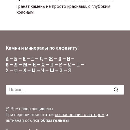
Гранат камень не просто красивый, с глубоким
красным
Камни и минералы по алфавиту:
А
—
Б
—
В
—
Г
—
Д
—
Ж
—
З
—
И
—
К
—
Л
—
М
—
Н
—
О
—
П
—
Р
—
С
—
Т
—
У
—
Ф
—
Х
—
Ц
—
Ч
—
Ш
—
Э
—
Я
Search
for:
@ Все права защищены
При перепечатке статьи
согласование с автором
и
активная ссылка
обязательны
.