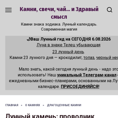
Перейти
Камни, свечи, чай... и Здравый
к
содержанию
смысл
Камни знака зодиака. Лунный календарь.
Современная магия
🌙Ваш Лунный гид на СЕГОДНЯ 6.08.2026
Луна в знаке Телец убывающая
23 лунный день
.
Камни 23 лунного дня — крокодилит,
топаз
,
черный не
Мало знать, какой сегодня лунный день - надо эт
использовать! Наш
уникальный Телеграм-канал
ежедневными бизнес-планерами, основанными на Л
календаре.
ПРИСОЕДИНЯЙСЯ!
ГЛАВНАЯ
»
О КАМНЯХ
»
ДРАГОЦЕННЫЕ КАМНИ
Лунный камень: проводник