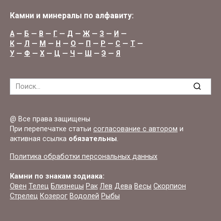
Камни и минералы по алфавиту:
А
—
Б
—
В
—
Г
—
Д
—
Ж
—
З
—
И
—
К
—
Л
—
М
—
Н
—
О
—
П
—
Р
—
С
—
Т
—
У
—
Ф
—
Х
—
Ц
—
Ч
—
Ш
—
Э
—
Я
Search
for:
@ Все права защищены
При перепечатке статьи
согласование с автором
и
активная ссылка
обязательны
.
Политика обработки персональных данных
Камни по знакам зодиака:
Овен
Телец
Близнецы
Рак
Лев
Дева
Весы
Скорпион
Стрелец
Козерог
Водолей
Рыбы