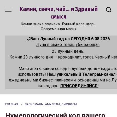
Перейти
Камни, свечи, чай... и Здравый
к
содержанию
смысл
Камни знака зодиака. Лунный календарь.
Современная магия
🌙Ваш Лунный гид на СЕГОДНЯ 6.08.2026
Луна в знаке Телец убывающая
23 лунный день
.
Камни 23 лунного дня — крокодилит,
топаз
,
черный не
Мало знать, какой сегодня лунный день - надо эт
использовать! Наш
уникальный Телеграм-канал
ежедневными бизнес-планерами, основанными на Л
календаре.
ПРИСОЕДИНЯЙСЯ!
ГЛАВНАЯ
»
ТАЛИСМАНЫ, АМУЛЕТЫ, СИМВОЛЫ
Нумерологический код вашего