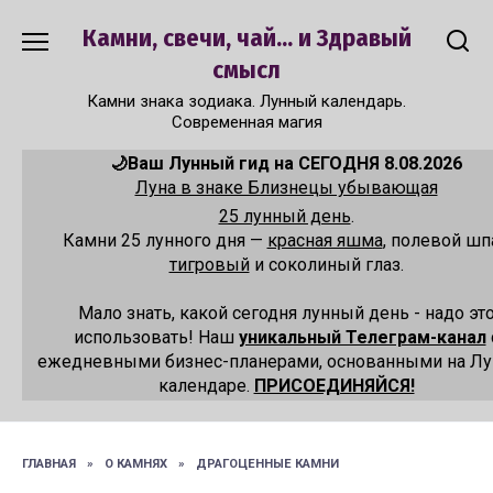
Перейти
Камни, свечи, чай... и Здравый
к
содержанию
смысл
Камни знака зодиака. Лунный календарь.
Современная магия
🌙Ваш Лунный гид на СЕГОДНЯ 8.08.2026
Луна в знаке Близнецы убывающая
25 лунный день
.
Камни 25 лунного дня —
красная яшма
, полевой шп
тигровый
и соколиный глаз.
Мало знать, какой сегодня лунный день - надо эт
использовать! Наш
уникальный Телеграм-канал
ежедневными бизнес-планерами, основанными на Л
календаре.
ПРИСОЕДИНЯЙСЯ!
ГЛАВНАЯ
»
О КАМНЯХ
»
ДРАГОЦЕННЫЕ КАМНИ