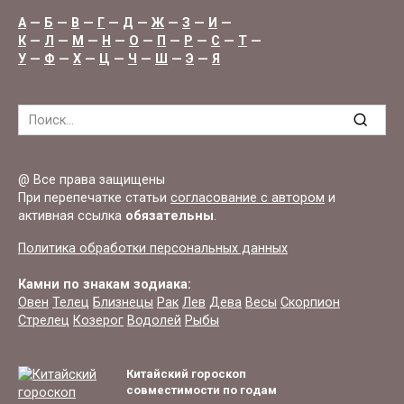
А
—
Б
—
В
—
Г
—
Д
—
Ж
—
З
—
И
—
К
—
Л
—
М
—
Н
—
О
—
П
—
Р
—
С
—
Т
—
У
—
Ф
—
Х
—
Ц
—
Ч
—
Ш
—
Э
—
Я
Search
for:
@ Все права защищены
При перепечатке статьи
согласование с автором
и
активная ссылка
обязательны
.
Политика обработки персональных данных
Камни по знакам зодиака:
Овен
Телец
Близнецы
Рак
Лев
Дева
Весы
Скорпион
Стрелец
Козерог
Водолей
Рыбы
Китайский гороскоп
совместимости по годам