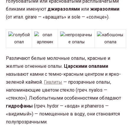
голубоватыми или красноватыми расплывчатыми
бликами именуют
джиразолями
или
жиразолями
(от итал. girare — «вращать» и sole — «солнце»).
Различают белые молочные опалы, красные и
желтые огненные опалы.
Царскими опалами
называют камни с темно-красным центром и ярко-
зеленой каймой.
Гиалиты
— прозрачные опалы,
напоминающие цветом стекло (греч. nyalos —
«стекло»). Любопытными особенностями обладают
гидрофаны
{греч. hydor — «вода» и phaneros —
«видимый») — помещенные в воду, они становятся
полупрозрачными.