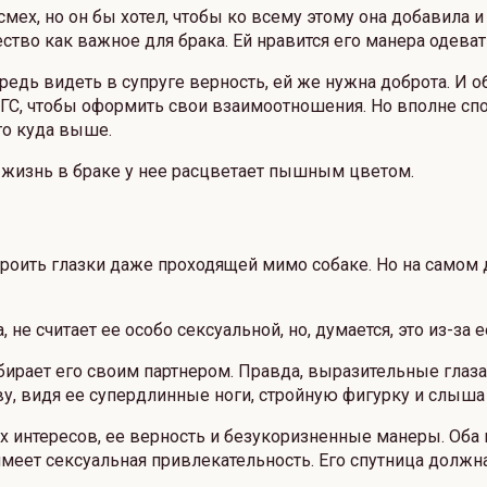
мех, но он бы хотел, чтобы ко всему этому она добавила и
ство как важное для брака. Ей нравится его манера одева
едь видеть в супруге верность, ей же нужна доброта. И о
ЗАГС, чтобы оформить свои взаимоотношения. Но вполне спо
о куда выше.
 жизнь в браке у нее расцветает пышным цветом.
 строить глазки даже проходящей мимо собаке. Но на само
 не считает ее особо сексуальной, но, думается, это из-за 
бирает его своим партнером. Правда, выразительные глаза
у, видя ее супердлинные ноги, стройную фигурку и слыша
 интересов, ее верность и безукоризненные манеры. Оба 
 имеет сексуальная привлекательность. Его спутница долж