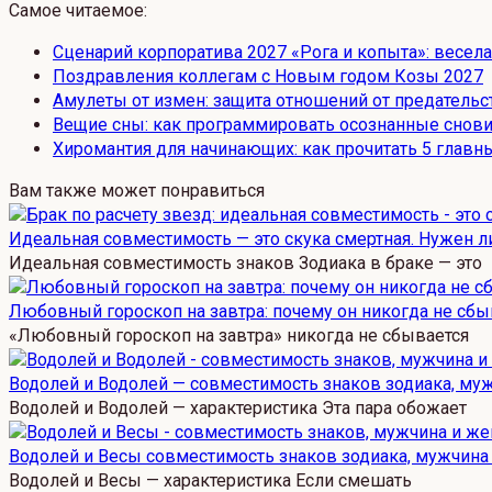
Самое читаемое:
Сценарий корпоратива 2027 «Рога и копыта»: весел
Поздравления коллегам с Новым годом Козы 2027
Амулеты от измен: защита отношений от предательс
Вещие сны: как программировать осознанные снови
Хиромантия для начинающих: как прочитать 5 главны
Вам также может понравиться
Идеальная совместимость — это скука смертная. Нужен ли
Идеальная совместимость знаков Зодиака в браке — это
Любовный гороскоп на завтра: почему он никогда не сбы
«Любовный гороскоп на завтра» никогда не сбывается
Водолей и Водолей — совместимость знаков зодиака, му
Водолей и Водолей — характеристика Эта пара обожает
Водолей и Весы совместимость знаков зодиака, мужчина
Водолей и Весы — характеристика Если смешать