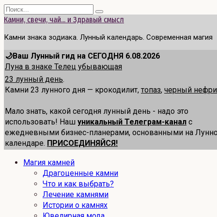
Перейти
Search
к
for:
Камни, свечи, чай... и Здравый смысл
содержанию
Камни знака зодиака. Лунный календарь. Современная магия
🌙Ваш Лунный гид на СЕГОДНЯ 6.08.2026
Луна в знаке Телец убывающая
23 лунный день
.
Камни 23 лунного дня — крокодилит,
топаз
,
черный нефри
Мало знать, какой сегодня лунный день - надо это
использовать! Наш
уникальный Телеграм-канал
с
ежедневными бизнес-планерами, основанными на Лунн
календаре.
ПРИСОЕДИНЯЙСЯ!
Магия камней
Драгоценные камни
Что и как выбрать?
Лечение камнями
Истории о камнях
Ювелирная мода