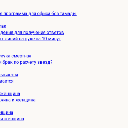
ая программа для офиса без тамады
тва
дения для получения ответов
х линий на руке за 10 минут
 брак по расчету звезд?
вается
жчина и женщина
 и женщина