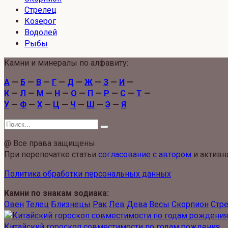
Стрелец
Козерог
Водолей
Рыбы
Камни и минералы по алфавиту:
А
—
Б
—
В
—
Г
—
Д
—
Ж
—
З
—
И
—
К
—
Л
—
М
—
Н
—
О
—
П
—
Р
—
С
—
Т
—
У
—
Ф
—
Х
—
Ц
—
Ч
—
Ш
—
Э
—
Я
Search
for:
@ Все права защищены
При перепечатке статьи
согласование с автором
и активн
Политика обработки персональных данных
Камни по знакам зодиака:
Овен
Телец
Близнецы
Рак
Лев
Дева
Весы
Скорпион
Стр
Китайский гороскоп совместимости по годам рождения