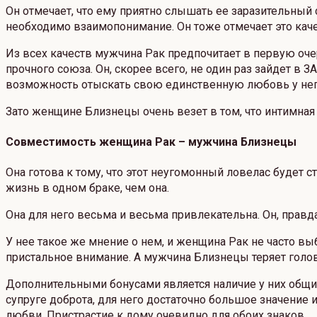
Он отмечает, что ему приятно слышать ее заразительный с
необходимо взаимопонимание. Он тоже отмечает это каче
Из всех качеств мужчина Рак предпочитает в первую очер
прочного союза. Он, скорее всего, не один раз зайдет в 
возможность отыскать свою единственную любовь у нег
Зато женщине Близнецы очень везет в том, что интимная
Совместимость женщина Рак – мужчина Близнецы
Она готова к тому, что этот неугомонный ловелас будет
жизнь в одном браке, чем она.
Она для него весьма и весьма привлекательна. Он, правда,
У нее такое же мнение о нем, и женщина Рак не часто вы
пристальное внимание. А мужчина Близнецы теряет голов
Дополнительными бонусами является наличие у них общих
супруге доброта, для него достаточно большое значение
любви. Пристрастие к дому очевидно для обоих знаков.