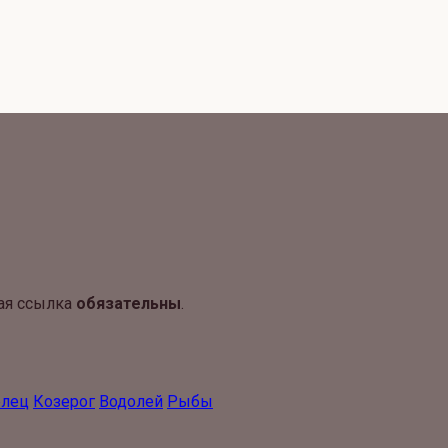
ая ссылка
обязательны
.
елец
Козерог
Водолей
Рыбы