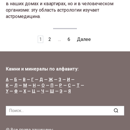
в наших домах и квартирах, но и в человеческом
организме: эту область астрологии изучает
астромедицина.
Пагинация
1
2
…
6
Далее
записей
Камни и минералы по алфавиту:
А
—
Б
—
В
—
Г
—
Д
—
Ж
—
З
—
И
—
К
—
Л
—
М
—
Н
—
О
—
П
—
Р
—
С
—
Т
—
У
—
Ф
—
Х
—
Ц
—
Ч
—
Ш
—
Э
—
Я
Search
for:
@ Все права защищены