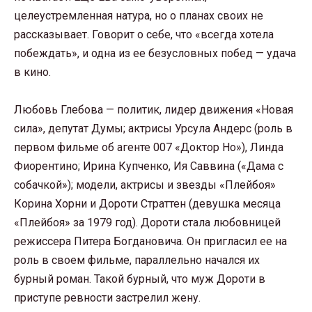
целеустремленная натура, но о планах своих не
рассказывает. Говорит о себе, что «всегда хотела
побеждать», и одна из ее безусловных побед — удача
в кино.
Любовь Глебова — политик, лидер движения «Новая
сила», депутат Думы; актрисы Урсула Андерс (роль в
первом фильме об агенте 007 «Доктор Но»), Линда
Фиорентино; Ирина Купченко, Ия Саввина («Дама с
собачкой»); модели, актрисы и звезды «Плейбоя»
Корина Хорни и Дороти Страттен (девушка месяца
«Плейбоя» за 1979 год). Дороти стала любовницей
режиссера Питера Богдановича. Он пригласил ее на
роль в своем фильме, параллельно начался их
бурный роман. Такой бурный, что муж Дороти в
приступе ревности застрелил жену.