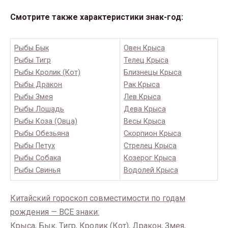
Смотрите также характеристики знак-год:
Рыбы Бык
Овен Крыса
Рыбы Тигр
Телец Крыса
Рыбы Кролик (Кот)
Близнецы Крыса
Рыбы Дракон
Рак Крыса
Рыбы Змея
Лев Крыса
Рыбы Лошадь
Дева Крыса
Рыбы Коза (Овца)
Весы Крыса
Рыбы Обезьяна
Скорпион Крыса
Рыбы Петух
Стрелец Крыса
Рыбы Собака
Козерог Крыса
Рыбы Свинья
Водолей Крыса
Китайский гороскоп совместимости по годам
рождения — ВСЕ знаки:
Крыса, Бык, Тигр, Кролик (Кот), Дракон, Змея,