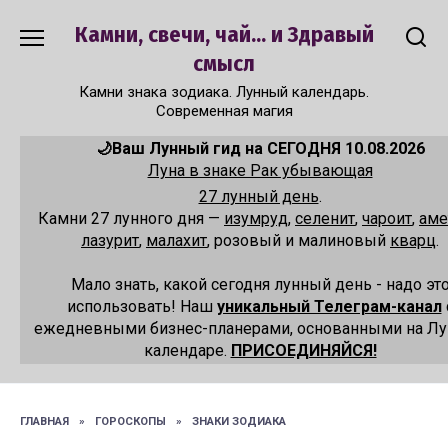
Перейти
Камни, свечи, чай... и Здравый
к
содержанию
смысл
Камни знака зодиака. Лунный календарь.
Современная магия
🌙Ваш Лунный гид на СЕГОДНЯ 10.08.2026
Луна в знаке Рак убывающая
27 лунный день
.
Камни 27 лунного дня —
изумруд
,
селенит
,
чароит
,
аме
лазурит
,
малахит
, розовый и малиновый
кварц
.
Мало знать, какой сегодня лунный день - надо эт
использовать! Наш
уникальный Телеграм-канал
ежедневными бизнес-планерами, основанными на Л
календаре.
ПРИСОЕДИНЯЙСЯ!
ГЛАВНАЯ
»
ГОРОСКОПЫ
»
ЗНАКИ ЗОДИАКА