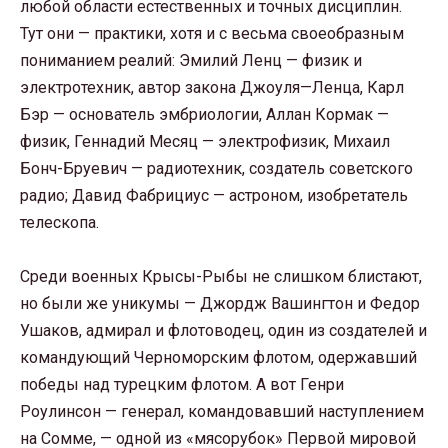
любой области естественных и точных дисциплин.
Тут они — практики, хотя и с весьма своеобразным
пониманием реалий: Эмилий Ленц — физик и
электротехник, автор закона Джоуля—Ленца, Карл
Бэр — основатель эмбриологии, Аллан Кормак —
физик, Геннадий Месяц — электрофизик, Михаил
Бонч-Бруевич — радиотехник, создатель советского
радио; Давид Фабрициус — астроном, изобретатель
телескопа.
Среди военных Крысы-Рыбы не слишком блистают,
но были же уникумы — Джордж Вашингтон и Федор
Ушаков, адмирал и флотоводец, один из создателей и
командующий Черноморским флотом, одержавший
победы над турецким флотом. А вот Генри
Роулинсон — генерал, командовавший наступлением
на Сомме, — одной из «мясорубок» Первой мировой