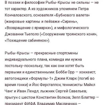
В поэзии и философии Рыбы-Крысы не сильны — не
тот характер. А из художников упомянем Петра
Кончаловского, основателя «Бубнового валета»
(жанровые картины и пейзажи «Сирень»,
«Возвращение с ярмарки»), и мифологического
Джованни Тьеполо («Сооружение троянского коня»,
«Похищение сабинянок»).
Рыбы-Крысы — прекрасные спортсмены
индивидуального плана, команда им нужна
постольку-поскольку, так как они хотят быть
первыми и единственными: Бобби Орр — хоккеист;
автогонщики «Формулы-1» Джим Кларк (погиб во
время гонки) и Йос Ферстаппсн; теннисисты Майкл
Чанг и Иван Лендл; лыжник Сергей Савельев;
прыгун с шестом Константин Волков; Зепп Блаттер —
президент ФИФА; Владимир Маслаченко —