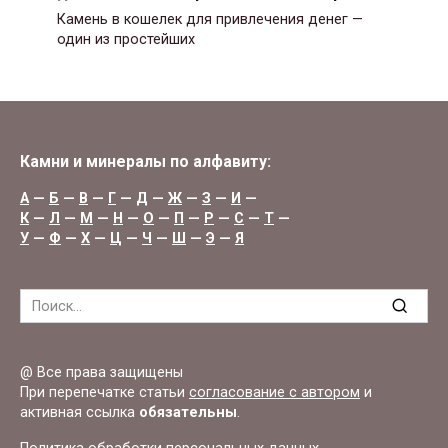
Камень в кошелек для привлечения денег —
один из простейших
Камни и минералы по алфавиту:
А
—
Б
—
В
—
Г
—
Д
—
Ж
—
З
—
И
—
К
—
Л
—
М
—
Н
—
О
—
П
—
Р
—
С
—
Т
—
У
—
Ф
—
Х
—
Ц
—
Ч
—
Ш
—
Э
—
Я
Search
for:
@ Все права защищены
При перепечатке статьи
согласование с автором
и
активная ссылка
обязательны
.