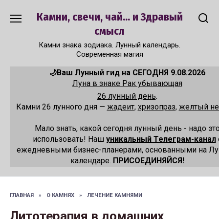
Перейти
Камни, свечи, чай... и Здравый
к
содержанию
смысл
Камни знака зодиака. Лунный календарь.
Современная магия
🌙Ваш Лунный гид на СЕГОДНЯ 9.08.2026
Луна в знаке Рак убывающая
26 лунный день
.
Камни 26 лунного дня —
жадеит
,
хризопраз
,
желтый не
Мало знать, какой сегодня лунный день - надо эт
использовать! Наш
уникальный Телеграм-канал
ежедневными бизнес-планерами, основанными на Л
календаре.
ПРИСОЕДИНЯЙСЯ!
ГЛАВНАЯ
»
О КАМНЯХ
»
ЛЕЧЕНИЕ КАМНЯМИ
Литотерапия в домашних