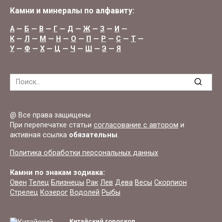
Камни и минералы по алфавиту:
А
—
Б
—
В
—
Г
—
Д
—
Ж
—
З
—
И
—
К
—
Л
—
М
—
Н
—
О
—
П
—
Р
—
С
—
Т
—
У
—
Ф
—
Х
—
Ц
—
Ч
—
Ш
—
Э
—
Я
Search
for:
@ Все права защищены
При перепечатке статьи
согласование с автором
и
активная ссылка
обязательны
.
Политика обработки персональных данных
Камни по знакам зодиака:
Овен
Телец
Близнецы
Рак
Лев
Дева
Весы
Скорпион
Стрелец
Козерог
Водолей
Рыбы
Китайский гороскоп