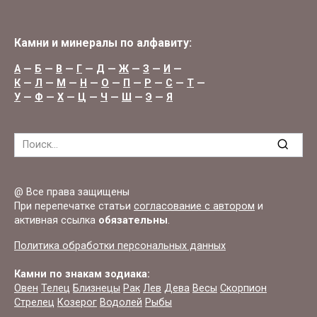
Камни и минералы по алфавиту:
А
—
Б
—
В
—
Г
—
Д
—
Ж
—
З
—
И
—
К
—
Л
—
М
—
Н
—
О
—
П
—
Р
—
С
—
Т
—
У
—
Ф
—
Х
—
Ц
—
Ч
—
Ш
—
Э
—
Я
Search
for:
@ Все права защищены
При перепечатке статьи
согласование с автором
и
активная ссылка
обязательны
.
Политика обработки персональных данных
Камни по знакам зодиака:
Овен
Телец
Близнецы
Рак
Лев
Дева
Весы
Скорпион
Стрелец
Козерог
Водолей
Рыбы