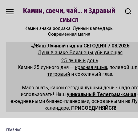
Перейти
Камни, свечи, чай... и Здравый
к
содержанию
смысл
Камни знака зодиака. Лунный календарь.
Современная магия
🌙Ваш Лунный гид на СЕГОДНЯ 7.08.2026
Луна в знаке Близнецы убывающая
25 лунный день
.
Камни 25 лунного дня —
красная яшма
, полевой шп
тигровый
и соколиный глаз.
Мало знать, какой сегодня лунный день - надо эт
использовать! Наш
уникальный Телеграм-канал
ежедневными бизнес-планерами, основанными на Л
календаре.
ПРИСОЕДИНЯЙСЯ!
ГЛАВНАЯ