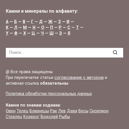
Камни и минералы по алфавиту:
А
—
Б
—
В
—
Г
—
Д
—
Ж
—
З
—
И
—
К
—
Л
—
М
—
Н
—
О
—
П
—
Р
—
С
—
Т
—
У
—
Ф
—
Х
—
Ц
—
Ч
—
Ш
—
Э
—
Я
Search
for:
@ Все права защищены
При перепечатке статьи
согласование с автором
и
активная ссылка
обязательны
.
Политика обработки персональных данных
Камни по знакам зодиака:
Овен
Телец
Близнецы
Рак
Лев
Дева
Весы
Скорпион
Стрелец
Козерог
Водолей
Рыбы