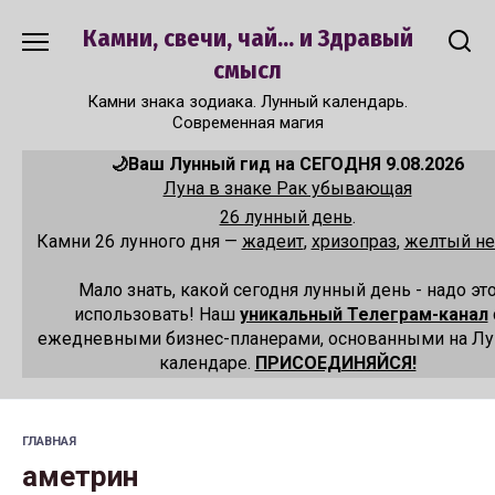
Перейти
Камни, свечи, чай... и Здравый
к
содержанию
смысл
Камни знака зодиака. Лунный календарь.
Современная магия
🌙Ваш Лунный гид на СЕГОДНЯ 9.08.2026
Луна в знаке Рак убывающая
26 лунный день
.
Камни 26 лунного дня —
жадеит
,
хризопраз
,
желтый не
Мало знать, какой сегодня лунный день - надо эт
использовать! Наш
уникальный Телеграм-канал
ежедневными бизнес-планерами, основанными на Л
календаре.
ПРИСОЕДИНЯЙСЯ!
ГЛАВНАЯ
аметрин