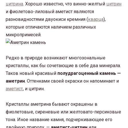
цитрина
. Хорошо известно, что винно-желтый
цитрин
и фиолетово-лиловый аметист являются
разновидностями двуокиси кремния (
кварца
),
которые отличаются наличием различных
микропримесей.
Редко в природе возникают многозональные
кристаллы, как бы сочетающие в себе два минерала.
Таков новый красивый
полудрагоценный камень —
аметрин
. Оттенками своей окраски он напоминает и
аметист
, и цитрин.
Кристаллы аметрина бывают окрашены в
фиолетовые, сиреневые или желтовато-персиковые
тона. Иное название камня, подчеркивающее его
двойную природу, —
аметист-цитрин
или