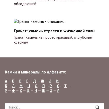
обладающий
Гранат: камень страсти и жизненной силы
Гранат камень не просто красивый, с глубоким
красным
Камни и минералы по алфавиту:
А
—
Б
—
В
—
Г
—
Д
—
Ж
—
З
—
И
—
К
—
Л
—
М
—
Н
—
О
—
П
—
Р
—
С
—
Т
—
У
—
Ф
—
Х
—
Ц
—
Ч
—
Ш
—
Э
—
Я
Search