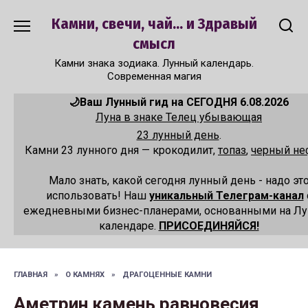
Перейти
Камни, свечи, чай... и Здравый
к
содержанию
смысл
Камни знака зодиака. Лунный календарь.
Современная магия
🌙Ваш Лунный гид на СЕГОДНЯ 6.08.2026
Луна в знаке Телец убывающая
23 лунный день
.
Камни 23 лунного дня — крокодилит,
топаз
,
черный не
Мало знать, какой сегодня лунный день - надо эт
использовать! Наш
уникальный Телеграм-канал
ежедневными бизнес-планерами, основанными на Л
календаре.
ПРИСОЕДИНЯЙСЯ!
ГЛАВНАЯ
»
О КАМНЯХ
»
ДРАГОЦЕННЫЕ КАМНИ
Аметрин камень равновесия