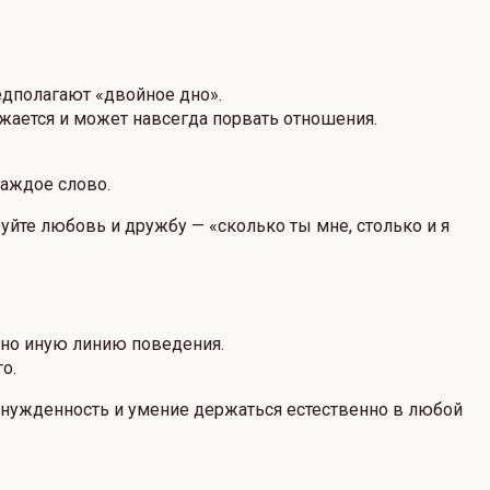
едполагают «двойное дно».
ажается и может навсегда порвать отношения.
каждое слово.
ируйте любовь и дружбу — «сколько ты мне, столько и я
енно иную линию поведения.
о.
инужденность и умение держаться естественно в любой