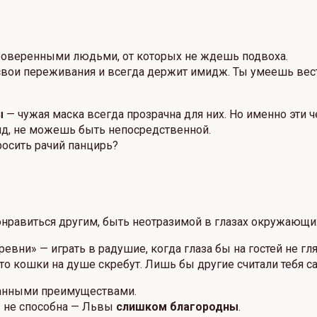
проверенными людьми, от которых не ждешь подвоха.
вои переживания и всегда держит имидж. Ты умеешь вести
ы
— чужая маска всегда прозрачна для них. Но именно эти ч
ид, не можешь быть непосредственной.
росить рачий панцирь?
онравиться другим, быть неотразимой в глазах окружающи
ревни» — играть в радушие, когда глаза бы на гостей не г
 что кошки на душе скребут. Лишь бы другие считали тебя с
уманными преимуществами.
ы не способна — Львы
слишком благородны
.