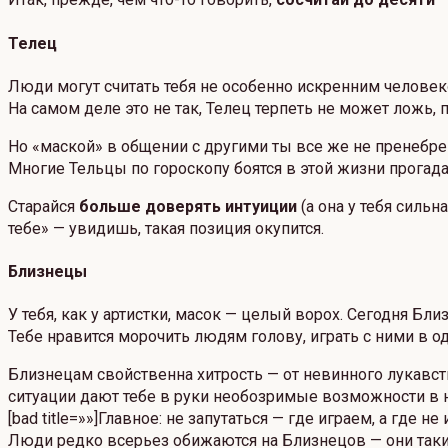
Телец
Люди могут считать тебя не особенно искренним челове
На самом деле это не так, Телец терпеть не может ложь,
Но «маской» в общении с другими ты все же не пренебре
Многие Тельцы по гороскопу боятся в этой жизни прога
Старайся
больше доверять интуиции
(а она у тебя сильн
тебе» — увидишь, такая позиция окупится.
Близнецы
У тебя, как у артистки, масок — целый ворох. Сегодня 
Тебе нравится морочить людям голову, играть с ними в о
Близнецам свойственна хитрость — от невинного лукавс
ситуации дают тебе в руки необозримые возможности в 
[bad title=»»]Главное: не запутаться — где играем, а где не 
Люди редко всерьез обижаются на Близнецов — они так