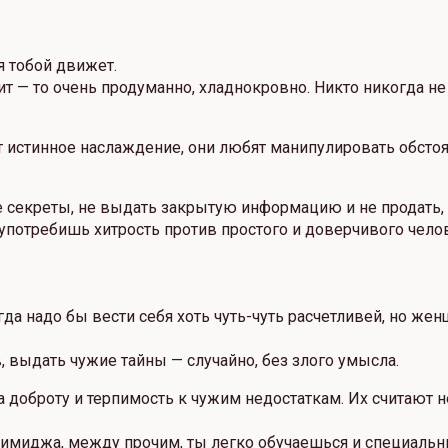
я тобой движет.
трит — то очень продуманно, хладнокровно. Никто никогда н
истинное наслаждение, они любят манипулировать обстоя
е секреты, не выдать закрытую информацию и не продать,
не употребишь хитрость против простого и доверчивого чело
гда надо бы вести себя хоть чуть-чуть расчетливей, но ж
 выдать чужие тайны — случайно, без злого умысла.
 доброту и терпимость к чужим недостаткам. Их считают
е имиджа, между прочим, ты легко обучаешься и специальн