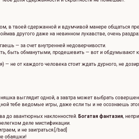
ком, в твоей сдержанной и вдумчивой манере общаться пр
 поймав другого даже на невинном лукавстве, очень раздр
гаешь — за счет внутренней недоверчивости.
дать, быть обманутыми, продешевить — вот и обдумывают 
ая) — не от каждого человека стоит ждать дурного, не доз
Близняшка выглядит одной, а завтра может выбрать соверш
дной тебе ведомые игры, даже если ты и не осознаешь этог
тва до авантюрных наклонностей.
Богатая фантазия
, непр
нелегком деле мистификации.
играем, и не заиграться.[/bad]
ие обаяшки!