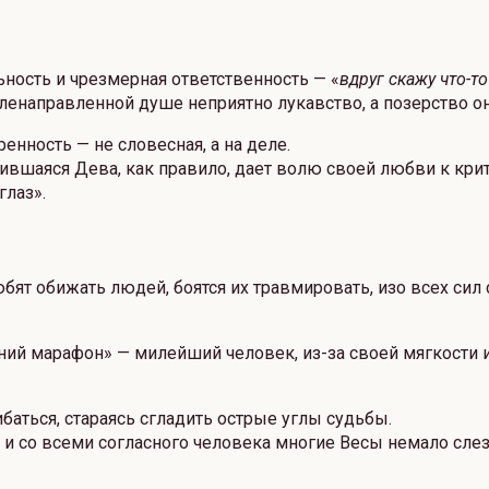
ность и чрезмерная ответственность — «
вдруг скажу что-то
еленаправленной душе неприятно лукавство, а позерство он
енность — не словесная, а на деле.
ившаяся Дева, как правило, дает волю своей любви к кри
глаз».
бят обижать людей, боятся их травмировать, изо всех сил
 марафон» — милейший человек, из-за своей мягкости и н
гибаться, стараясь сгладить острые углы судьбы.
 и со всеми согласного человека многие Весы немало сле