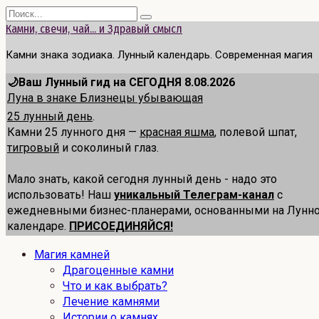
Перейти
Search
к
for:
Камни, свечи, чай... и Здравый смысл
содержанию
Камни знака зодиака. Лунный календарь. Современная магия
🌙Ваш Лунный гид на СЕГОДНЯ 8.08.2026
Луна в знаке Близнецы убывающая
25 лунный день
.
Камни 25 лунного дня —
красная яшма
, полевой шпат,
тигровый
и соколиный глаз.
Мало знать, какой сегодня лунный день - надо это
использовать! Наш
уникальный Телеграм-канал
с
ежедневными бизнес-планерами, основанными на Лунн
календаре.
ПРИСОЕДИНЯЙСЯ!
Магия камней
Драгоценные камни
Что и как выбрать?
Лечение камнями
Истории о камнях