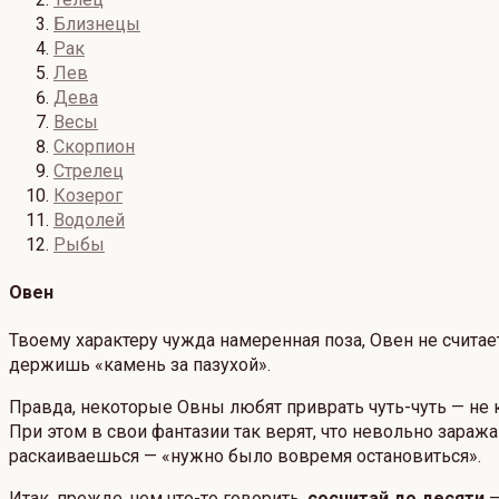
Близнецы
Рак
Лев
Дева
Весы
Скорпион
Стрелец
Козерог
Водолей
Рыбы
Овен
Твоему характеру чужда намеренная поза, Овен не счита
держишь «камень за пазухой».
Правда, некоторые Овны любят приврать чуть-чуть — не к
При этом в свои фантазии так верят, что невольно зараж
раскаиваешься — «нужно было вовремя остановиться».
Итак, прежде, чем что-то говорить,
сосчитай до десяти
—