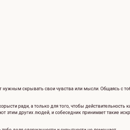
ет нужным скрывать свои чувства или мысли. Общаясь с т
орысти ради, а только для того, чтобы действительность к
ают этим других людей, и собеседник принимает такие иск
 тебе доля сдержанности и скрытности не помешает.