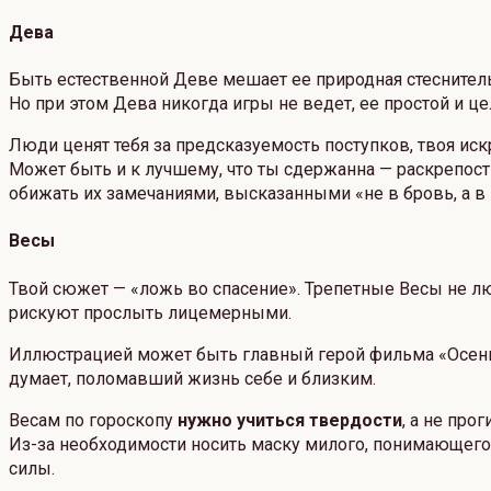
Дева
Быть естественной Деве мешает ее природная стеснитель
Но при этом Дева никогда игры не ведет, ее простой и ц
Люди ценят тебя за предсказуемость поступков, твоя искр
Может быть и к лучшему, что ты сдержанна — раскрепост
обижать их замечаниями, высказанными «не в бровь, а в 
Весы
Твой сюжет — «ложь во спасение». Трепетные Весы не лю
рискуют прослыть лицемерными.
Иллюстрацией может быть главный герой фильма «Осенний
думает, поломавший жизнь себе и близким.
Весам по гороскопу
нужно учиться твердости
, а не про
Из-за необходимости носить маску милого, понимающего
силы.