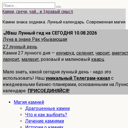
Перейти
Search
к
for:
Камни, свечи, чай... и Здравый смысл
содержанию
Камни знака зодиака. Лунный календарь. Современная магия
🌙Ваш Лунный гид на СЕГОДНЯ 10.08.2026
Луна в знаке Рак убывающая
27 лунный день
.
Камни 27 лунного дня —
изумруд
,
селенит
,
чароит
,
аметис
лазурит
,
малахит
, розовый и малиновый
кварц
.
Мало знать, какой сегодня лунный день - надо это
использовать! Наш
уникальный Телеграм-канал
с
ежедневными бизнес-планерами, основанными на Лунн
календаре.
ПРИСОЕДИНЯЙСЯ!
Магия камней
Драгоценные камни
Что и как выбрать?
Лечение камнями
Истории о камнях