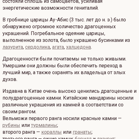
состояли сплошь из самоцветов, усиливая
энергетические возможности гениталий.
В гробнице царицы Ау-Абис (3 тыс. лет до н. э.) было
обнаружено огромное количество драгоценных
украшений. Погребальное одеяние царицы,
выполненное из золота, было украшено бусинками из
лазурита
,
сердолика
,
агата
,
халцедона
.
Драгоценности были почитаемы не только живыми.
Умершим они должны были обеспечить переход в
лучший мир, а также охранять их владельца от злых
духов.
Издавна в Китае очень высоко ценились драгоценные и
полудрагоценные камни. Китайские мандарины носили
различные украшения из камней в соответствии со
своим рангом.
Вельможи первого ранга носили красные камни —
рубины
или
турмалины
;
второго ранга —
кораллы
или
гранаты
;
третьего ранга — синие камни:
берилл
и
лазурит
;