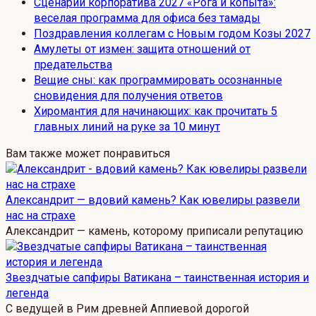
Сценарий корпоратива 2027 «Рога и копыта»:
веселая программа для офиса без тамады
Поздравления коллегам с Новым годом Козы 2027
Амулеты от измен: защита отношений от
предательства
Вещие сны: как программировать осознанные
сновидения для получения ответов
Хиромантия для начинающих: как прочитать 5
главных линий на руке за 10 минут
Вам также может понравиться
Александрит — вдовий камень? Как ювелиры развели
нас на страхе
Александрит — камень, которому приписали репутацию
Звездчатые сапфиры Ватикана – таинственная история и
легенда
С ведущей в Рим дpeвнeй Аппиевой дорогой