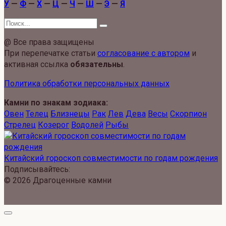
У
—
Ф
—
Х
—
Ц
—
Ч
—
Ш
—
Э
—
Я
Search
for:
@ Все права защищены
При перепечатке статьи
согласование с автором
и
активная ссылка
обязательны
.
Политика обработки персональных данных
Камни по знакам зодиака:
Овен
Телец
Близнецы
Рак
Лев
Дева
Весы
Скорпион
Стрелец
Козерог
Водолей
Рыбы
Китайский гороскоп совместимости по годам рождения
Подписывайтесь:
© 2026 Драгоценные камни