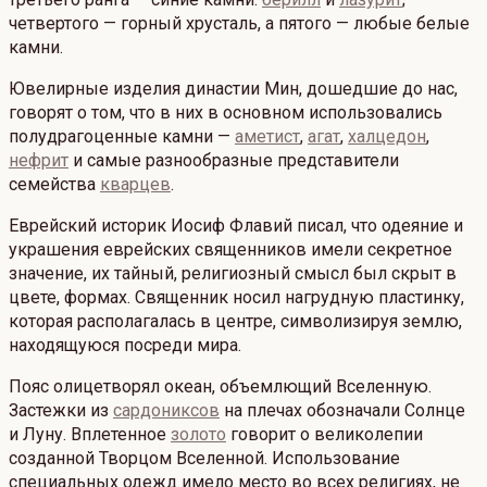
четвертого — горный хрусталь, а пятого — любые белые
камни.
Ювелирные изделия династии Мин, дошедшие до нас,
говорят о том, что в них в основном использовались
полудрагоценные камни —
аметист
,
агат
,
халцедон
,
нефрит
и самые разнообразные представители
семейства
кварцев
.
Еврейский историк Иосиф Флавий писал, что одеяние и
украшения еврейских священников имели секретное
значение, их тайный, религиозный смысл был скрыт в
цвете, формах. Священник носил нагрудную пластинку,
которая располагалась в центре, символизируя землю,
находящуюся посреди мира.
Пояс олицетворял океан, объемлющий Вселенную.
Застежки из
сардониксов
на плечах обозначали Солнце
и Луну. Вплетенное
золото
говорит о великолепии
созданной Творцом Вселенной. Использование
специальных одежд имело место во всех религиях, не