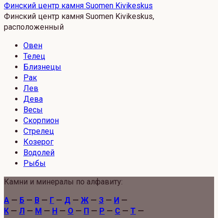
Финский центр камня Suomen Kivikeskus
Финский центр камня Suomen Kivikeskus,
расположенный
Овен
Телец
Близнецы
Рак
Лев
Дева
Весы
Скорпион
Стрелец
Козерог
Водолей
Рыбы
Камни и минералы по алфавиту:
А
—
Б
—
В
—
Г
—
Д
—
Ж
—
З
—
И
—
К
—
Л
—
М
—
Н
—
О
—
П
—
Р
—
С
—
Т
—