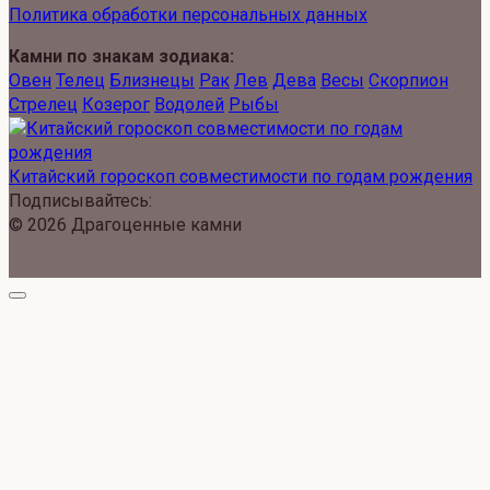
Политика обработки персональных данных
Камни по знакам зодиака:
Овен
Телец
Близнецы
Рак
Лев
Дева
Весы
Скорпион
Стрелец
Козерог
Водолей
Рыбы
Китайский гороскоп совместимости по годам рождения
Подписывайтесь:
© 2026 Драгоценные камни