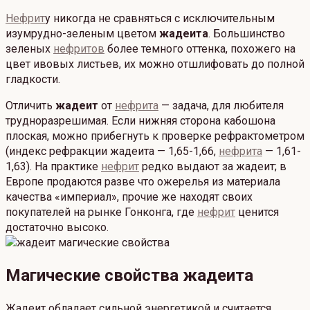
Нефрит
у никогда не сравняться с исключительным
изумрудно-зеленым цветом
жадеита
. Большинство
зеленых
нефритов
более темного оттенка, похожего на
цвет ивовых листьев, их можно отшлифовать до полной
гладкости.
Отличить
жадеит
от
нефрита
— задача, для любителя
трудноразрешимая. Если нижняя сторона кабошона
плоская, можно прибегнуть к проверке рефрактометром
(индекс рефракции жадеита — 1,65-1,66,
нефрита
— 1,61-
1,63). На практике
нефрит
редко выдают за жадеит; в
Европе продаются разве что ожерелья из материала
качества «империал», прочие же находят своих
покупателей на рынке Гонконга, где
нефрит
ценится
достаточно высоко.
Магические свойства жадеита
Жадеит обладает сильной энергетикой и считается