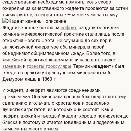
существовании необходимо помнить, коль скоро
ожерелья из качественного жадеита продаются за сотни
тысяч фунтов, а нефритовые — менее чем за тысячу.
Жадеит внешне похож на
нефрит
; разделять эти два
камня в минералогической практике стали лишь после
открытия Нового Света. Не случайно до сих пор в
англоязычной литературе оба минерала порой
объединяют общим термином «жад». Более того, в
житейской практике жадом могли называть также
змеевик
и
гранаты гроссуляры
. Термин «
жадеит
» был
введен в практику французским минералогом А.
Демуром лишь в 1863 г.
И жадеит, и нефрит являются соединениями
кремнезема. Оба минерала прочны благодаря плотному
сцеплению игольчатых кристаллов и радиально-
лучистых агрегатов, из которых они состоят. Как и
нефрит, вязкий и твердый жадеит хорошо полируется до
блеска и поэтому считается ювелирным и поделочным
камнем высокого класса.