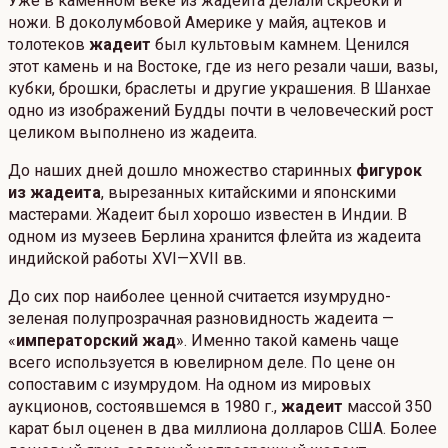
Уже в каменном веке из жадеита делали скребки и
ножи. В доколумбовой Америке у майя, ацтеков и
толотеков
жадеит
был культовым камнем. Ценился
этот камень и на Востоке, где из него резали чаши, вазы,
кубки, брошки, браслеты и другие украшения. В Шанхае
одно из изображений Будды почти в человеческий рост
целиком выполнено из жадеита.
До наших дней дошло множество старинных
фигурок
из жадеита
, вырезанных китайскими и японскими
мастерами. Жадеит был хорошо известен в Индии. В
одном из музеев Берлина хранится флейта из жадеита
индийской работы XVI—XVII вв.
До сих пор наиболее ценной считается изумрудно-
зеленая полупрозрачная разновидность жадеита —
«
императорский жад
». Именно такой камень чаще
всего используется в ювелирном деле. По цене он
сопоставим с изумрудом. На одном из мировых
аукционов, состоявшемся в 1980 г.,
жадеит
массой 350
карат был оценен в два миллиона долларов США. Более