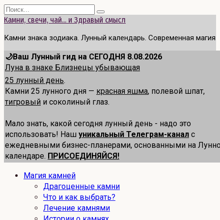
Перейти
Search
к
for:
Камни, свечи, чай... и Здравый смысл
содержанию
Камни знака зодиака. Лунный календарь. Современная магия
🌙Ваш Лунный гид на СЕГОДНЯ 8.08.2026
Луна в знаке Близнецы убывающая
25 лунный день
.
Камни 25 лунного дня —
красная яшма
, полевой шпат,
тигровый
и соколиный глаз.
Мало знать, какой сегодня лунный день - надо это
использовать! Наш
уникальный Телеграм-канал
с
ежедневными бизнес-планерами, основанными на Лунн
календаре.
ПРИСОЕДИНЯЙСЯ!
Магия камней
Драгоценные камни
Что и как выбрать?
Лечение камнями
Истории о камнях