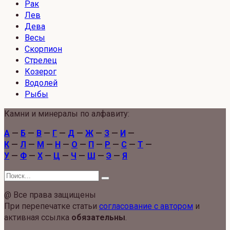
Рак
Лев
Дева
Весы
Скорпион
Стрелец
Козерог
Водолей
Рыбы
Камни и минералы по алфавиту:
А
—
Б
—
В
—
Г
—
Д
—
Ж
—
З
—
И
—
К
—
Л
—
М
—
Н
—
О
—
П
—
Р
—
С
—
Т
—
У
—
Ф
—
Х
—
Ц
—
Ч
—
Ш
—
Э
—
Я
Search
for:
@ Все права защищены
При перепечатке статьи
согласование с автором
и
активная ссылка
обязательны
.