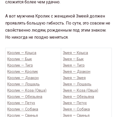
сложится более чем удачно.
А вот мужчина Кролик с женщиной Змеей должен
проявлять большую гибкость. По сути, это совсем не
свойственно людям, рожденным под этим знаком.
Но никогда не поздно меняться.
Кролик — Крыса
Змея — Крыса
Кролик — Бык
Змея — Бык
Кролик — Тигр
Змея — Тигр
Кролик — Кролик
Змея — Дракон
Кролик — Дракон
Змея — Змея
Кролик — Лошадь
Змея — Лошадь
Кролик — Коза (Овца)
Змея — Коза (Овца)
Кролик — Обезьяна
Змея — Обезьяна
Кролик — Петух
Змея — Петух
Кролик — Собака
Змея — Собака
Кролик — Свинья
Змея — Свинья