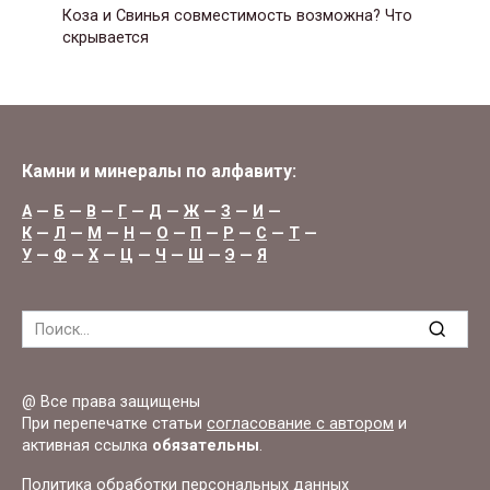
Коза и Свинья совместимость возможна? Что
скрывается
Камни и минералы по алфавиту:
А
—
Б
—
В
—
Г
—
Д
—
Ж
—
З
—
И
—
К
—
Л
—
М
—
Н
—
О
—
П
—
Р
—
С
—
Т
—
У
—
Ф
—
Х
—
Ц
—
Ч
—
Ш
—
Э
—
Я
Search
for:
@ Все права защищены
При перепечатке статьи
согласование с автором
и
активная ссылка
обязательны
.
Политика обработки персональных данных