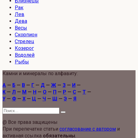
Близнецы
Рак
Лев
Дева
Весы
Скорпион
Стрелец
Козерог
Водолей
Рыбы
Камни и минералы по алфавиту:
А
—
Б
—
В
—
Г
—
Д
—
Ж
—
З
—
И
—
К
—
Л
—
М
—
Н
—
О
—
П
—
Р
—
С
—
Т
—
У
—
Ф
—
Х
—
Ц
—
Ч
—
Ш
—
Э
—
Я
Search
for:
@ Все права защищены
При перепечатке статьи
согласование с автором
и
активная ссылка
обязательны
.