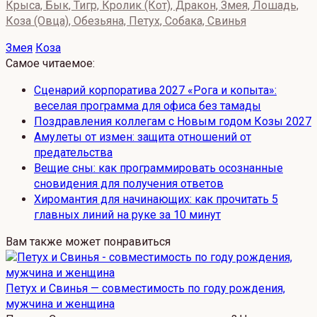
Крыса, Бык, Тигр, Кролик (Кот), Дракон, Змея, Лошадь,
Коза (Овца), Обезьяна, Петух, Собака, Свинья
Змея
Коза
Самое читаемое:
Сценарий корпоратива 2027 «Рога и копыта»:
веселая программа для офиса без тамады
Поздравления коллегам с Новым годом Козы 2027
Амулеты от измен: защита отношений от
предательства
Вещие сны: как программировать осознанные
сновидения для получения ответов
Хиромантия для начинающих: как прочитать 5
главных линий на руке за 10 минут
Вам также может понравиться
Петух и Свинья — совместимость по году рождения,
мужчина и женщина