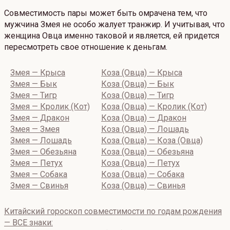
Совместимость пары может быть омрачена тем, что
мужчина Змея не особо жалует транжир. И учитывая, что
женщина Овца именно таковой и является, ей придется
пересмотреть свое отношение к деньгам.
Змея — Крыса
Коза (Овца) — Крыса
Змея — Бык
Коза (Овца) — Бык
Змея — Тигр
Коза (Овца) — Тигр
Змея — Кролик (Кот)
Коза (Овца) — Кролик (Кот)
Змея — Дракон
Коза (Овца) — Дракон
Змея — Змея
Коза (Овца) — Лошадь
Змея — Лошадь
Коза (Овца) — Коза (Овца)
Змея — Обезьяна
Коза (Овца) — Обезьяна
Змея — Петух
Коза (Овца) — Петух
Змея — Собака
Коза (Овца) — Собака
Змея — Свинья
Коза (Овца) — Свинья
Китайский гороскоп совместимости по годам рождения
— ВСЕ знаки: