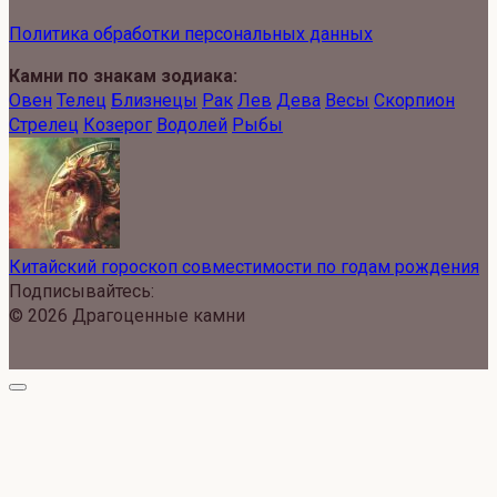
Политика обработки персональных данных
Камни по знакам зодиака:
Овен
Телец
Близнецы
Рак
Лев
Дева
Весы
Скорпион
Стрелец
Козерог
Водолей
Рыбы
Китайский гороскоп совместимости по годам рождения
Подписывайтесь:
© 2026 Драгоценные камни