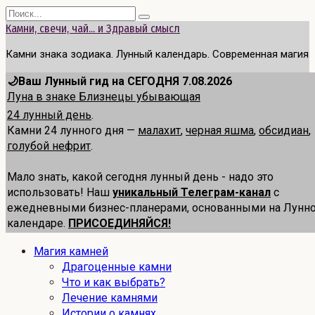
Перейти
Search
к
for:
Камни, свечи, чай... и Здравый смысл
содержанию
Камни знака зодиака. Лунный календарь. Современная магия
🌙Ваш Лунный гид на СЕГОДНЯ 7.08.2026
Луна в знаке Близнецы убывающая
24 лунный день
.
Камни 24 лунного дня —
малахит
,
черная яшма
,
обсидиан
,
голубой нефрит
.
Мало знать, какой сегодня лунный день - надо это
использовать! Наш
уникальный Телеграм-канал
с
ежедневными бизнес-планерами, основанными на Лунн
календаре.
ПРИСОЕДИНЯЙСЯ!
Магия камней
Драгоценные камни
Что и как выбрать?
Лечение камнями
Истории о камнях