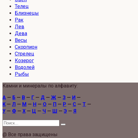
Телец
Близнецы
Рак
Лев
Дева
Весы
Скорпион
Стрелец
Козерог
Водолей
Рыбы
Камни и минералы по алфавиту:
А
—
Б
—
В
—
Г
—
Д
—
Ж
—
З
—
И
—
К
—
Л
—
М
—
Н
—
О
—
П
—
Р
—
С
—
Т
—
У
—
Ф
—
Х
—
Ц
—
Ч
—
Ш
—
Э
—
Я
Search
for:
@ Все права защищены