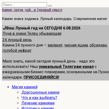
Перейти
Search
к
for:
Камни, свечи, чай... и Здравый смысл
содержанию
Камни знака зодиака. Лунный календарь. Современная магия
🌙Ваш Лунный гид на СЕГОДНЯ 6.08.2026
Луна в знаке Телец убывающая
24 лунный день
.
Камни 24 лунного дня —
малахит
,
черная яшма
,
обсидиан
,
голубой нефрит
.
Мало знать, какой сегодня лунный день - надо это
использовать! Наш
уникальный Телеграм-канал
с
ежедневными бизнес-планерами, основанными на Лунн
календаре.
ПРИСОЕДИНЯЙСЯ!
Магия камней
Драгоценные камни
Что и как выбрать?
Лечение камнями
Истории о камнях