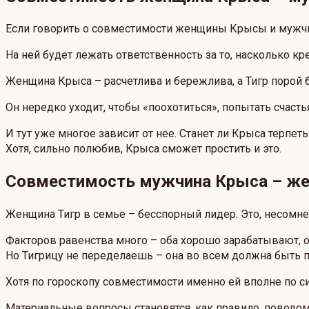
Если говорить о совместимости женщины Крысы и мужчин
На ней будет лежать ответственность за то, насколько кр
Женщина Крыса – расчетлива и бережлива, а Тигр порой б
Он нередко уходит, чтобы «поохотиться», попытать счасть
И тут уже многое зависит от нее. Станет ли Крыса терпет
Хотя, сильно полюбив, Крыса сможет простить и это.
Совместимость мужчина Крыса – же
Женщина Тигр в семье – бесспорный лидер. Это, несомне
Факторов равенства много – оба хорошо зарабатывают, о
Но Тигрицу не переделаешь – она во всем должна быть 
Хотя по гороскопу совместимости именно ей вполне по с
Материальные вопросы становятся, как правило, поводо