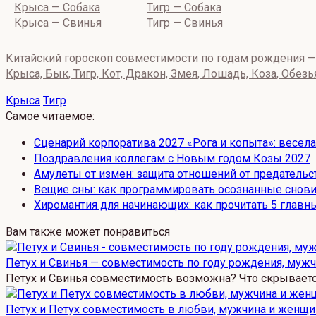
Крыса — Собака
Тигр — Собака
Крыса — Свинья
Тигр — Свинья
Китайский гороскоп совместимости по годам рождения — 
Крыса, Бык, Тигр, Кот, Дракон, Змея, Лошадь, Коза, Обезь
Крыса
Тигр
Самое читаемое:
Сценарий корпоратива 2027 «Рога и копыта»: весел
Поздравления коллегам с Новым годом Козы 2027
Амулеты от измен: защита отношений от предательс
Вещие сны: как программировать осознанные снови
Хиромантия для начинающих: как прочитать 5 главны
Вам также может понравиться
Петух и Свинья — совместимость по году рождения, муж
Петух и Свинья совместимость возможна? Что скрывает
Петух и Петух совместимость в любви, мужчина и женщи