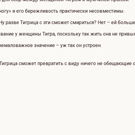
ногу» и его бережливость практически несовместимы.
у разве Тигрица с эти сможет смириться? Нет – ей больше
ие у женщины Тигра, поскольку так жить она не привыкл
немаловажное значение – уж так он устроен.
й, Тигрица сможет превратить с виду ничего не обещающие