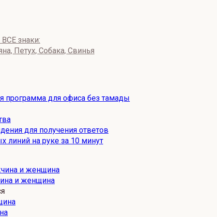
ВСЕ знаки:
яна, Петух, Собака, Свинья
ая программа для офиса без тамады
тва
дения для получения ответов
х линий на руке за 10 минут
чина и женщина
ся
на