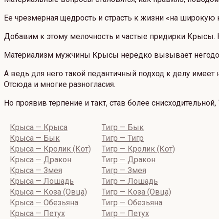
Ее чрезмерная щедрость и страсть к жизни «на широкую 
Добавим к этому мелочность и частые придирки Крысы. Н
Материализм мужчины Крысы нередко вызывает негодован
А ведь для него такой педантичный подход к делу имеет 
Отсюда и многие разногласия.
Но проявив терпение и такт, став более снисходительно
Крыса — Крыса
Тигр — Бык
Крыса — Бык
Тигр — Тигр
Крыса — Кролик (Кот)
Тигр — Кролик (Кот)
Крыса — Дракон
Тигр — Дракон
Крыса — Змея
Тигр — Змея
Крыса — Лошадь
Тигр — Лошадь
Крыса — Коза (Овца)
Тигр — Коза (Овца)
Крыса — Обезьяна
Тигр — Обезьяна
Крыса — Петух
Тигр — Петух