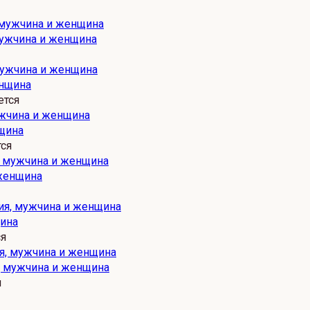
мужчина и женщина
енщина
ется
щина
ся
 женщина
щина
ся
я, мужчина и женщина
я