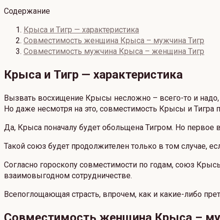
Содержание
Крыса и Тигр — характеристика
Совместимость женщина Крыса – мужчина Тигр
Совместимость мужчина Крыса – женщина Тигр
Крыса и Тигр — характеристика
Вызвать восхищение Крысы несложно – всего-то и надо, ч
Но даже несмотря на это, совместимость Крысы и Тигра
Да, Крыса поначалу будет обольщена Тигром. Но первое
Такой союз будет продолжителен только в том случае, ес
Согласно гороскопу совместимости по годам, союз Крысы
взаимовыгодном сотрудничестве.
Всепоглощающая страсть, впрочем, как и какие-либо прете
Совместимость женщина Крыса – му