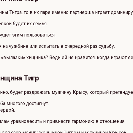
ы Тигра, то в их паре именно партнерша играет доминир
епкой будет их семья.
удет этим пользоваться.
я на чужбине или испытать в очередной раз судьбу.
ь «вылазки» хищника? Ведь ей не нравится, когда играют е
нщина Тигр
нно, будет раздражать мужчину Крысу, который претендуе
ба многого достигнут.
первой.
илам уравновесить и привнести гармонию в отношения.
м для ссор между женщиной Тигром и мужчиной Крысой.