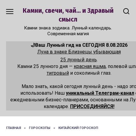
Перейти
Камни, свечи, чай... и Здравый
к
содержанию
смысл
Камни знака зодиака. Лунный календарь.
Современная магия
🌙Ваш Лунный гид на СЕГОДНЯ 8.08.2026
Луна в знаке Близнецы убывающая
25 лунный день
.
Камни 25 лунного дня —
красная яшма
, полевой шп
тигровый
и соколиный глаз.
Мало знать, какой сегодня лунный день - надо эт
использовать! Наш
уникальный Телеграм-канал
ежедневными бизнес-планерами, основанными на Л
календаре.
ПРИСОЕДИНЯЙСЯ!
ГЛАВНАЯ
»
ГОРОСКОПЫ
»
КИТАЙСКИЙ ГОРОСКОП