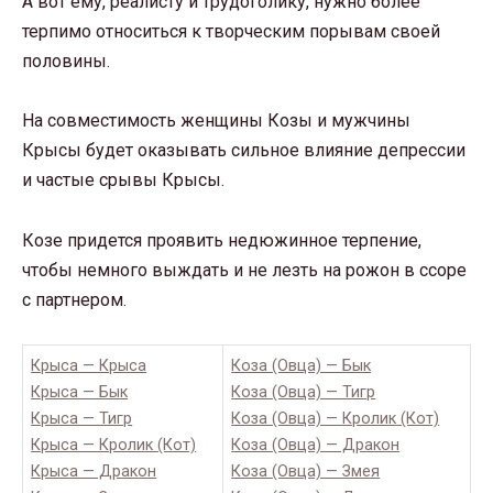
А вот ему, реалисту и трудоголику, нужно более
терпимо относиться к творческим порывам своей
половины.
На совместимость женщины Козы и мужчины
Крысы будет оказывать сильное влияние депрессии
и частые срывы Крысы.
Козе придется проявить недюжинное терпение,
чтобы немного выждать и не лезть на рожон в ссоре
с партнером.
Крыса — Крыса
Коза (Овца) — Бык
Крыса — Бык
Коза (Овца) — Тигр
Крыса — Тигр
Коза (Овца) — Кролик (Кот)
Крыса — Кролик (Кот)
Коза (Овца) — Дракон
Крыса — Дракон
Коза (Овца) — Змея