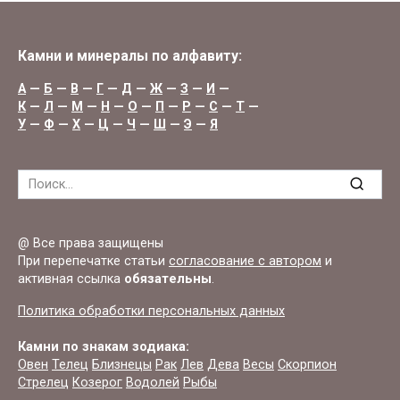
Камни и минералы по алфавиту:
А
—
Б
—
В
—
Г
—
Д
—
Ж
—
З
—
И
—
К
—
Л
—
М
—
Н
—
О
—
П
—
Р
—
С
—
Т
—
У
—
Ф
—
Х
—
Ц
—
Ч
—
Ш
—
Э
—
Я
Search
for:
@ Все права защищены
При перепечатке статьи
согласование с автором
и
активная ссылка
обязательны
.
Политика обработки персональных данных
Камни по знакам зодиака:
Овен
Телец
Близнецы
Рак
Лев
Дева
Весы
Скорпион
Стрелец
Козерог
Водолей
Рыбы