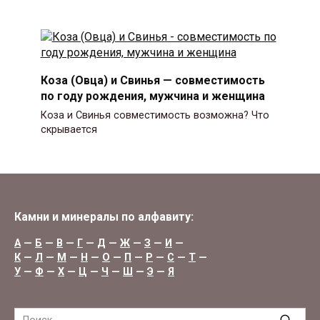
Коза (Овца) и Свинья — совместимость
по году рождения, мужчина и женщина
Коза и Свинья совместимость возможна? Что
скрывается
Камни и минералы по алфавиту:
А
—
Б
—
В
—
Г
—
Д
—
Ж
—
З
—
И
—
К
—
Л
—
М
—
Н
—
О
—
П
—
Р
—
С
—
Т
—
У
—
Ф
—
Х
—
Ц
—
Ч
—
Ш
—
Э
—
Я
Search