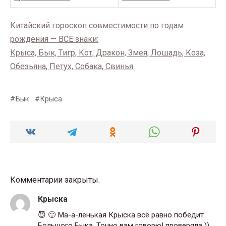
Китайский гороскоп совместимости по годам
рождения — ВСЕ знаки:
Крыса, Бык, Тигр, Кот, Дракон, Змея, Лошадь, Коза,
Обезьяна, Петух, Собака, Свинья
Бык
Крыса
Комментарии закрыты.
Крыска
😈 🙂 Ма-а-ленькая Крыска всё равно победит
Большого Быка. Точно вам говорю! проверяла ))