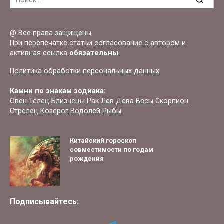
for:
@ Все права защищены
При перепечатке статьи
согласование с автором
и
активная ссылка
обязательны
.
Политика обработки персональных данных
Камни по знакам зодиака:
Овен
Телец
Близнецы
Рак
Лев
Дева
Весы
Скорпион
Стрелец
Козерог
Водолей
Рыбы
Китайский гороскоп
совместимости по годам
рождения
Подписывайтесь: