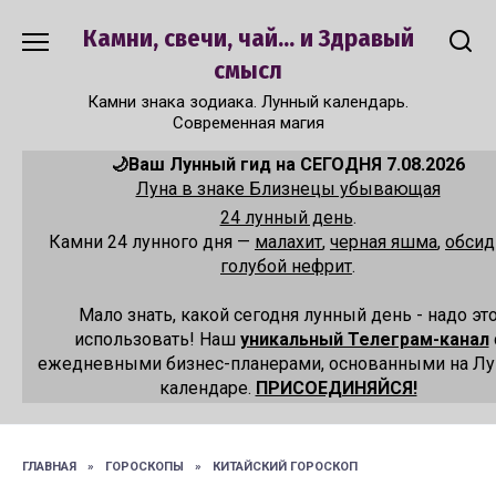
Перейти
Камни, свечи, чай... и Здравый
к
содержанию
смысл
Камни знака зодиака. Лунный календарь.
Современная магия
🌙Ваш Лунный гид на СЕГОДНЯ 7.08.2026
Луна в знаке Близнецы убывающая
24 лунный день
.
Камни 24 лунного дня —
малахит
,
черная яшма
,
обсид
голубой нефрит
.
Мало знать, какой сегодня лунный день - надо эт
использовать! Наш
уникальный Телеграм-канал
ежедневными бизнес-планерами, основанными на Л
календаре.
ПРИСОЕДИНЯЙСЯ!
ГЛАВНАЯ
»
ГОРОСКОПЫ
»
КИТАЙСКИЙ ГОРОСКОП