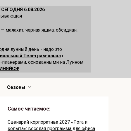
 СЕГОДНЯ 6.08.2026
убывающая
я —
малахит
,
черная яшма
,
обсидиан
,
одня лунный день - надо это
никальный Телеграм-канал
с
-планерами, основанными на Лунном
ИНЯЙСЯ!
Сезоны
Самое читаемое:
Сценарий корпоратива 2027 «Рога и
копыта»: веселая программа для офиса