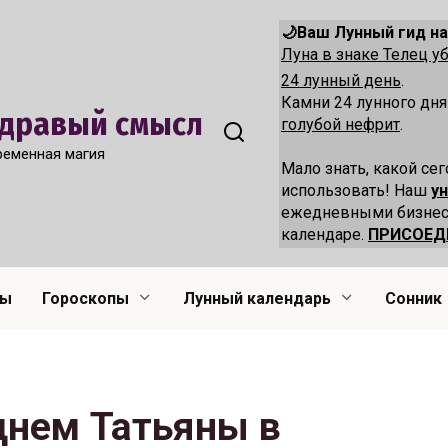
🌙Ваш Лунный гид на
Луна в знаке Телец 
24 лунный день
.
Камни 24 лунного дн
 Здравый смысл
голубой нефрит
.
ременная магия
Мало знать, какой сег
использовать! Наш
у
ежедневными бизнес
календаре.
ПРИСОЕД
лы
Гороскопы
Лунный календарь
Сонник
днем Татьяны в