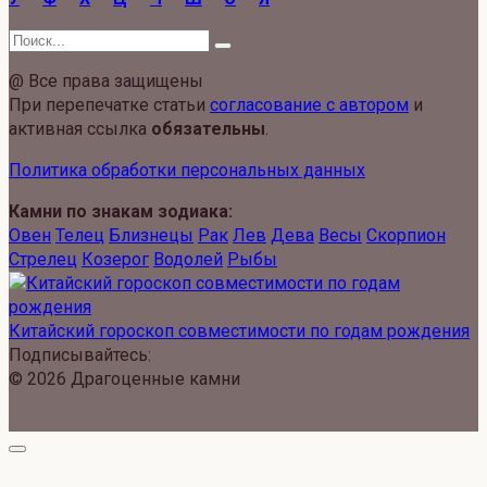
Search
for:
@ Все права защищены
При перепечатке статьи
согласование с автором
и
активная ссылка
обязательны
.
Политика обработки персональных данных
Камни по знакам зодиака:
Овен
Телец
Близнецы
Рак
Лев
Дева
Весы
Скорпион
Стрелец
Козерог
Водолей
Рыбы
Китайский гороскоп совместимости по годам рождения
Подписывайтесь:
© 2026 Драгоценные камни