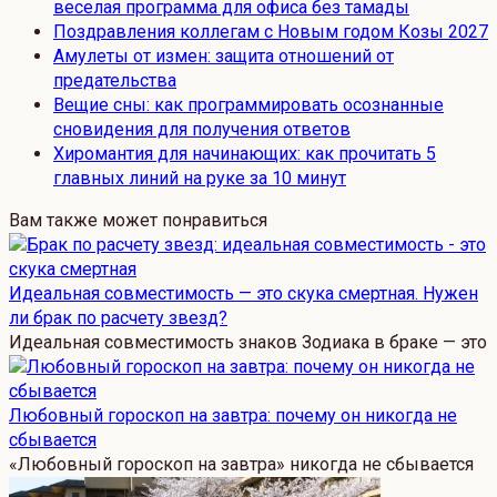
веселая программа для офиса без тамады
Поздравления коллегам с Новым годом Козы 2027
Амулеты от измен: защита отношений от
предательства
Вещие сны: как программировать осознанные
сновидения для получения ответов
Хиромантия для начинающих: как прочитать 5
главных линий на руке за 10 минут
Вам также может понравиться
Идеальная совместимость — это скука смертная. Нужен
ли брак по расчету звезд?
Идеальная совместимость знаков Зодиака в браке — это
Любовный гороскоп на завтра: почему он никогда не
сбывается
«Любовный гороскоп на завтра» никогда не сбывается