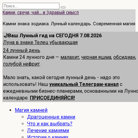
Перейти
Search
к
for:
Камни, свечи, чай... и Здравый смысл
содержанию
Камни знака зодиака. Лунный календарь. Современная магия
🌙Ваш Лунный гид на СЕГОДНЯ 7.08.2026
Луна в знаке Телец убывающая
24 лунный день
.
Камни 24 лунного дня —
малахит
,
черная яшма
,
обсидиан
,
голубой нефрит
.
Мало знать, какой сегодня лунный день - надо это
использовать! Наш
уникальный Телеграм-канал
с
ежедневными бизнес-планерами, основанными на Лунн
календаре.
ПРИСОЕДИНЯЙСЯ!
Магия камней
Драгоценные камни
Что и как выбрать?
Лечение камнями
Истории о камнях