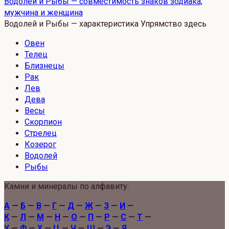
Водолей и Рыбы — совместимость знаков зодиака,
мужчина и женщина
Водолей и Рыбы — характеристика Упрямство здесь
Овен
Телец
Близнецы
Рак
Лев
Дева
Весы
Скорпион
Стрелец
Козерог
Водолей
Рыбы
Камни и минералы по алфавиту:
А
—
Б
—
В
—
Г
—
Д
—
Ж
—
З
—
И
—
К
—
Л
—
М
—
Н
—
О
—
П
—
Р
—
С
—
Т
—
У
—
Ф
—
Х
—
Ц
—
Ч
—
Ш
—
Э
—
Я