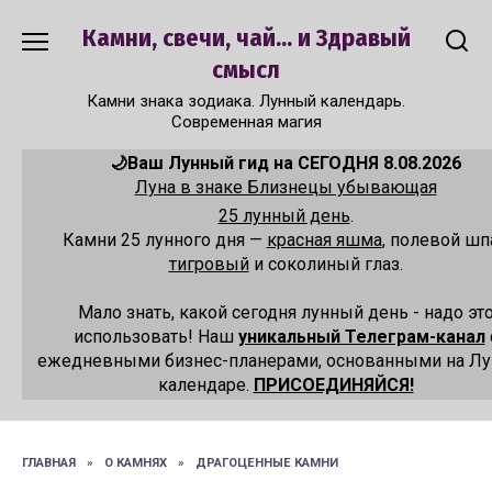
Перейти
Камни, свечи, чай... и Здравый
к
содержанию
смысл
Камни знака зодиака. Лунный календарь.
Современная магия
🌙Ваш Лунный гид на СЕГОДНЯ 8.08.2026
Луна в знаке Близнецы убывающая
25 лунный день
.
Камни 25 лунного дня —
красная яшма
, полевой шп
тигровый
и соколиный глаз.
Мало знать, какой сегодня лунный день - надо эт
использовать! Наш
уникальный Телеграм-канал
ежедневными бизнес-планерами, основанными на Л
календаре.
ПРИСОЕДИНЯЙСЯ!
ГЛАВНАЯ
»
О КАМНЯХ
»
ДРАГОЦЕННЫЕ КАМНИ