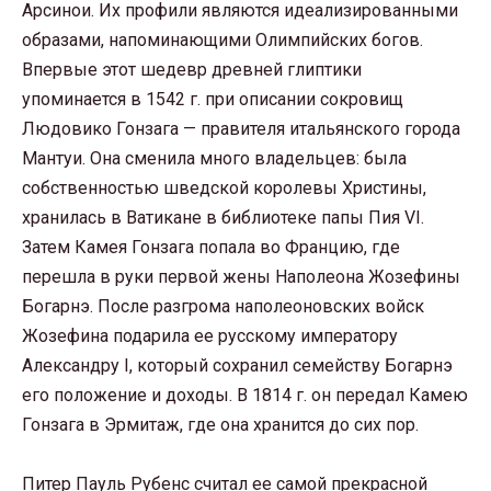
Арсинои. Их профили являются идеализированными
образами, напоминающими Олимпийских богов.
Впервые этот шедевр древней глиптики
упоминается в 1542 г. при описании сокровищ
Людовико Гонзага — правителя итальянского города
Мантуи. Она сменила много владельцев: была
собственностью шведской королевы Христины,
хранилась в Ватикане в библиотеке папы Пия VI.
Затем Камея Гонзага попала во Францию, где
перешла в руки первой жены Наполеона Жозефины
Богарнэ. После разгрома наполеоновских войск
Жозефина подарила ее русскому императору
Александру I, который сохранил семейству Богарнэ
его положение и доходы. В 1814 г. он передал Камею
Гонзага в Эрмитаж, где она хранится до сих пор.
Питер Пауль Рубенс считал ее самой прекрасной