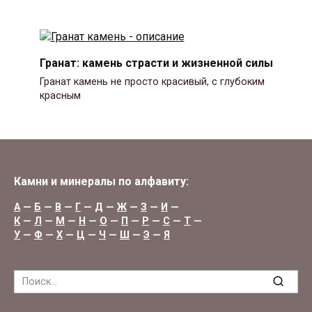
Гранат: камень страсти и жизненной силы
Гранат камень не просто красивый, с глубоким
красным
Камни и минералы по алфавиту:
А
—
Б
—
В
—
Г
—
Д
—
Ж
—
З
—
И
—
К
—
Л
—
М
—
Н
—
О
—
П
—
Р
—
С
—
Т
—
У
—
Ф
—
Х
—
Ц
—
Ч
—
Ш
—
Э
—
Я
Search
for: