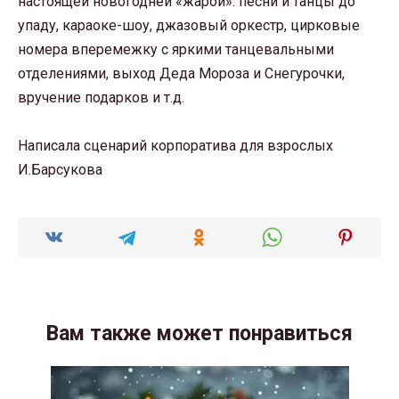
настоящей новогодней «жарой»: песни и танцы до
упаду, караоке-шоу, джазовый оркестр, цирковые
номера вперемежку с яркими танцевальными
отделениями, выход Деда Мороза и Снегурочки,
вручение подарков и т.д.
Написала сценарий корпоратива для взрослых
И.Бapcyкoва
Вам также может понравиться