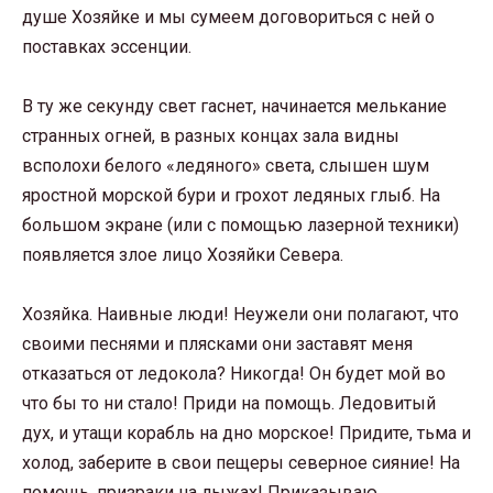
душе Хозяйке и мы сумеем договориться с ней о
поставках эссенции.
В ту же секунду свет гаснет, начинается мелькание
странных огней, в разных концах зала видны
всполохи белого «ледяного» света, слышен шум
яростной морской бури и грохот ледяных глыб. На
большом экране (или с помощью лазерной техники)
появляется злое лицо Хозяйки Севера.
Хозяйка. Наивные люди! Неужели они полагают, что
своими песнями и плясками они заставят меня
отказаться от ледокола? Никогда! Он будет мой во
что бы то ни стало! Приди на помощь. Ледовитый
дух, и утащи корабль на дно морское! Придите, тьма и
холод, заберите в свои пещеры северное сияние! На
помощь, призраки на лыжах! Приказываю