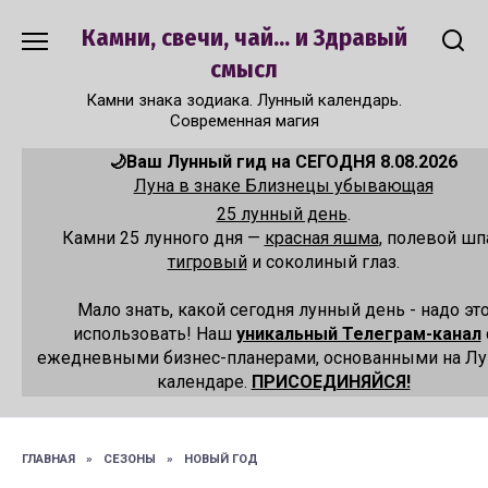
Перейти
Камни, свечи, чай... и Здравый
к
содержанию
смысл
Камни знака зодиака. Лунный календарь.
Современная магия
🌙Ваш Лунный гид на СЕГОДНЯ 8.08.2026
Луна в знаке Близнецы убывающая
25 лунный день
.
Камни 25 лунного дня —
красная яшма
, полевой шп
тигровый
и соколиный глаз.
Мало знать, какой сегодня лунный день - надо эт
использовать! Наш
уникальный Телеграм-канал
ежедневными бизнес-планерами, основанными на Л
календаре.
ПРИСОЕДИНЯЙСЯ!
ГЛАВНАЯ
»
СЕЗОНЫ
»
НОВЫЙ ГОД