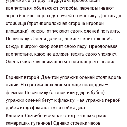
упряжки бегут друг за другом, преодолевая
препятствия: объезжают сугробы, перепрыгивают
через бревно, переходят ручей по мостику. Доехав до
стойбища (противоположная сторона игровой
площадки), каюры отпускают своих оленей погулять.
По сигналу «Олени далеко, ловите своих оленей!»
каждый игрок-каюр ловит свою пару. Преодолевая
препятствие, каюр не должен терять свою упряжку.
Олень считается пойманным, если каюр его осалил.
Вариант второй. Две-три упряжки оленей стоят вдоль
линии. На противоположном конце площадки —
флажки. По сигналу (хлопок или удар в бубен)
упряжки оленей бегут к флажку. Чья упряжка первой
добежит до флажка, тот и побеждает.
Капитан. Спасибо всем, кто отогрел и накормил
замерзших путников! Однако стрелки часов