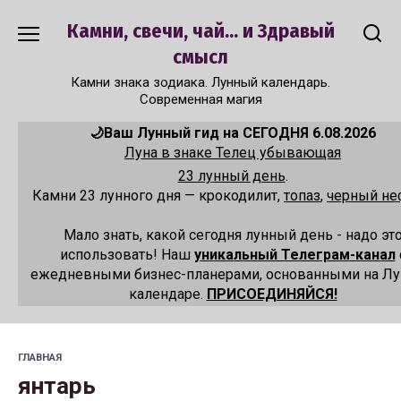
Перейти
Камни, свечи, чай... и Здравый
к
содержанию
смысл
Камни знака зодиака. Лунный календарь.
Современная магия
🌙Ваш Лунный гид на СЕГОДНЯ 6.08.2026
Луна в знаке Телец убывающая
23 лунный день
.
Камни 23 лунного дня — крокодилит,
топаз
,
черный не
Мало знать, какой сегодня лунный день - надо эт
использовать! Наш
уникальный Телеграм-канал
ежедневными бизнес-планерами, основанными на Л
календаре.
ПРИСОЕДИНЯЙСЯ!
ГЛАВНАЯ
янтарь