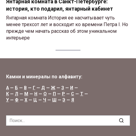
Янтарная комната в Санкт-Петербурге:
история, кто подарил, янтарный кабинет
Янтарная комната История ее насчитывает чуть
менее трехсот лет и восходит ко времени Петра I. Но
прежде чем начать рассказ об этом уникальном
интерьере
Камни и минералы по алфавиту:
А
—
Б
—
В
—
Г
—
Д
—
Ж
—
З
—
И
—
К
—
Л
—
М
—
Н
—
О
—
П
—
Р
—
С
—
Т
—
У
—
Ф
—
Х
—
Ц
—
Ч
—
Ш
—
Э
—
Я
Search
for: