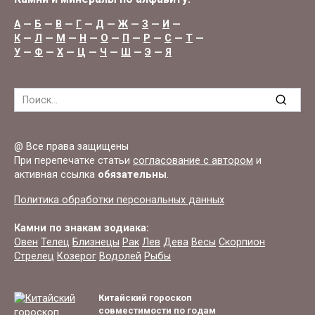
А
—
Б
—
В
—
Г
—
Д
—
Ж
—
З
—
И
—
К
—
Л
—
М
—
Н
—
О
—
П
—
Р
—
С
—
Т
—
У
—
Ф
—
Х
—
Ц
—
Ч
—
Ш
—
Э
—
Я
Search
for:
@ Все права защищены
При перепечатке статьи
согласование с автором
и
активная ссылка
обязательны
.
Политика обработки персональных данных
Камни по знакам зодиака:
Овен
Телец
Близнецы
Рак
Лев
Дева
Весы
Скорпион
Стрелец
Козерог
Водолей
Рыбы
Китайский гороскоп
совместимости по годам