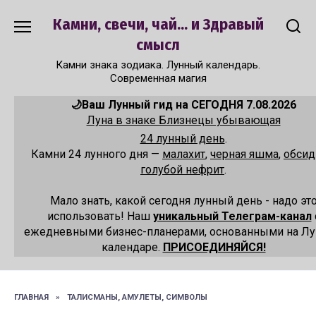
Перейти
Камни, свечи, чай... и Здравый
к
содержанию
смысл
Камни знака зодиака. Лунный календарь.
Современная магия
🌙Ваш Лунный гид на СЕГОДНЯ 7.08.2026
Луна в знаке Близнецы убывающая
24 лунный день
.
Камни 24 лунного дня —
малахит
,
черная яшма
,
обсид
голубой нефрит
.
Мало знать, какой сегодня лунный день - надо эт
использовать! Наш
уникальный Телеграм-канал
ежедневными бизнес-планерами, основанными на Л
календаре.
ПРИСОЕДИНЯЙСЯ!
ГЛАВНАЯ
»
ТАЛИСМАНЫ, АМУЛЕТЫ, СИМВОЛЫ