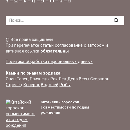
У
—
Ф
—
Х
—
Ц
—
Ч
—
Ш
—
Э
—
Я
Search
for:
@ Все права защищены
При перепечатке статьи
согласование с автором
и
активная ссылка
обязательны
.
Политика обработки персональных данных
Камни по знакам зодиака:
Овен
Телец
Близнецы
Рак
Лев
Дева
Весы
Скорпион
Стрелец
Козерог
Водолей
Рыбы
Китайский гороскоп
совместимости по годам
рождения