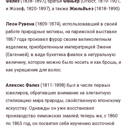
Фализ
(1838-1897), братья
Фаньер
(Огюст, 1819-1901,
и Жозеф, 1820-1897), а также
ЖюльВьез
(1818-1890).
Леон Рувена
(1809-1874), использовавший в своей
работе природные мотивы, на парижской выставке
1867 года произвел фурор своим великолепным
изделием, приобретенным императрицей Эжени
(Евгенией), в виде букетика фиалок в натуральную
величину, которое можно было носить и как брошь, и
как украшение для волос.
Алексис Фализ
(1811-1898) был в числе первых
ювелиров, обративших внимание на элегантную
стилизацию мира природы, свойственную японскому
искусству. Однажды он уже восстановил
производство лиможских эмалей; теперь же, с 1860
по 1865 год, он посвятил себя изучению восточной