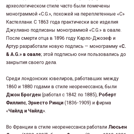
археологическом стиле часто были помечены
монограммой «C.G.», похожей на переплетенные «С»
Кастеллани. С 1863 года практически все изделия
Джулиано подписаны монограммой «C.G.» в овале.
После смерти отца в 1896 году Карло-Джозеф и
Артур разработали новую подпись — монограмму
«С.
& A.G.» в овале
; этой подписью они пользовались до
закрытия своего дела.
Среди лондонских ювелиров, работавших между
1860 и 1880 годами в стиле неоренессанса, были
Джон Брогден
(работал с 1842 по 1885),
Роберт
Филлипс
,
Эрнесто Ринци
(1836-1909) и фирма
«
Чайлд и Чайлд
».
Во Франции в стиле неоренессанса работали
Люсьен