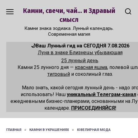
Перейти
Камни, свечи, чай... и Здравый
к
содержанию
смысл
Камни знака зодиака. Лунный календарь.
Современная магия
🌙Ваш Лунный гид на СЕГОДНЯ 7.08.2026
Луна в знаке Близнецы убывающая
25 лунный день
.
Камни 25 лунного дня —
красная яшма
, полевой шп
тигровый
и соколиный глаз.
Мало знать, какой сегодня лунный день - надо эт
использовать! Наш
уникальный Телеграм-канал
ежедневными бизнес-планерами, основанными на Л
календаре.
ПРИСОЕДИНЯЙСЯ!
ГЛАВНАЯ
»
КАМНИ В УКРАШЕНИЯХ
»
ЮВЕЛИРНАЯ МОДА