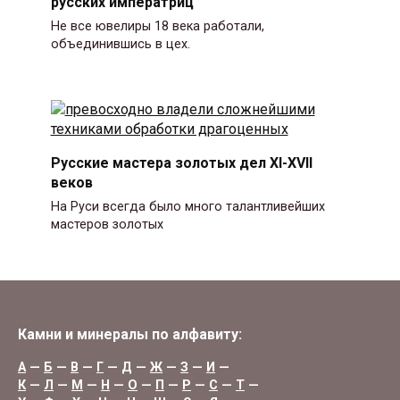
русских императриц
Не все ювелиры 18 века работали,
объединившись в цех.
Русские мастера золотых дел XI-XVII
веков
На Руси всегда было много талантливейших
мастеров золотых
Камни и минералы по алфавиту:
А
—
Б
—
В
—
Г
—
Д
—
Ж
—
З
—
И
—
К
—
Л
—
М
—
Н
—
О
—
П
—
Р
—
С
—
Т
—